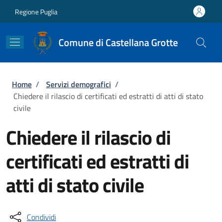
Salta al contenuto principale
Skip to footer content
Regione Puglia
Comune di Castellana Grotte
Briciole di pane
Home
/
Servizi demografici
/
Chiedere il rilascio di certificati ed estratti di atti di stato
civile
Chiedere il rilascio di
certificati ed estratti di
atti di stato civile
Condividi