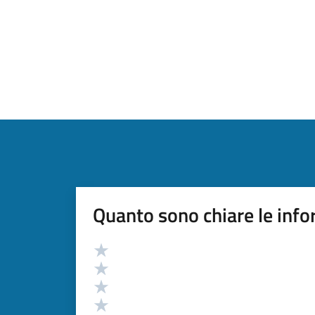
Quanto sono chiare le info
Valutazione
Valuta 5 stelle su 5
Valuta 4 stelle su 5
Valuta 3 stelle su 5
Valuta 2 stelle su 5