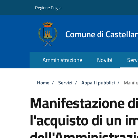
Salta al contenuto principale
Skip to footer content
Regione Puglia
Comune di Castella
Amministrazione
Novità
Serv
Briciole di pane
Home
/
Servizi
/
Appalti pubblici
/
Manife
Manifestazione di
l'acquisto di un i
dell'Amministraz