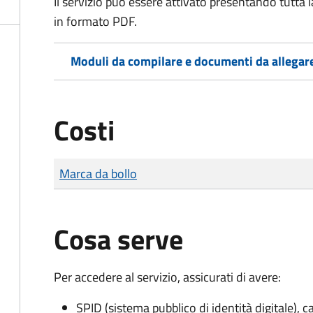
Il servizio può essere attivato presentando tutta
in formato PDF.
Moduli da compilare e documenti da allegar
Costi
Tipo di pagamento
Importo
Marca da bollo
Cosa serve
Per accedere al servizio, assicurati di avere:
SPID (sistema pubblico di identità digitale), ca