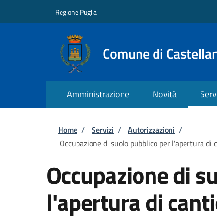
Salta al contenuto principale
Skip to footer content
Regione Puglia
Comune di Castella
Amministrazione
Novità
Serv
Briciole di pane
Home
/
Servizi
/
Autorizzazioni
/
Occupazione di suolo pubblico per l'apertura di c
Occupazione di su
l'apertura di cant