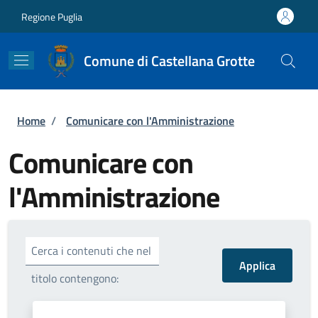
Salta al contenuto principale
Skip to footer content
Regione Puglia
Comune di Castellana Grotte
Briciole di pane
Home
/
Comunicare con l'Amministrazione
Comunicare con
l'Amministrazione
Cerca i contenuti che nel
titolo contengono: