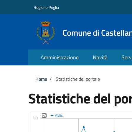
Salta al contenuto principale
Skip to footer content
Regione Puglia
Comune di Castella
Amministrazione
Novità
Serv
Briciole di pane
Home
/
Statistiche del portale
Statistiche del po