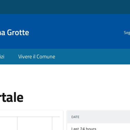
na Grotte
Seg
izi
Vivere il Comune
rtale