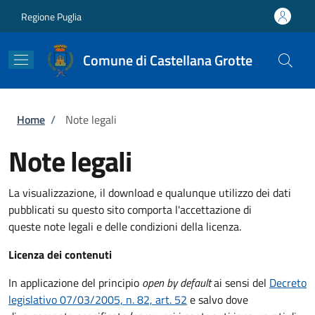
Salta al contenuto principale
Skip to footer content
Regione Puglia
Comune di Castellana Grotte
Briciole di pane
Home
/
Note legali
Note legali
La visualizzazione, il download e qualunque utilizzo dei dati
pubblicati su questo sito comporta l'accettazione di
queste note legali e delle condizioni della licenza.
Licenza dei contenuti
In applicazione del principio
open by default
ai sensi del
Decreto
legislativo 07/03/2005, n. 82, art. 52
e salvo dove