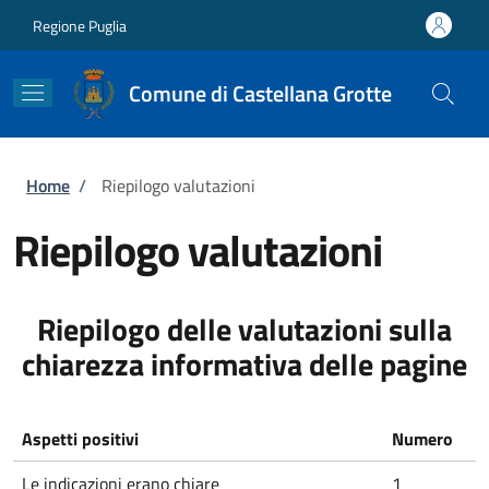
Salta al contenuto principale
Skip to footer content
Regione Puglia
Comune di Castellana Grotte
Briciole di pane
Home
/
Riepilogo valutazioni
Riepilogo valutazioni
Riepilogo delle valutazioni sulla
chiarezza informativa delle pagine
Aspetti positivi
Numero
Le indicazioni erano chiare
1