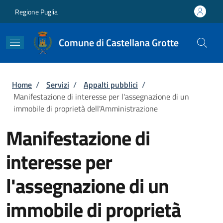
Salta al contenuto principale
Skip to footer content
Regione Puglia
Comune di Castellana Grotte
Briciole di pane
Home
/
Servizi
/
Appalti pubblici
/
Manifestazione di interesse per l'assegnazione di un
immobile di proprietà dell'Amministrazione
Manifestazione di
interesse per
l'assegnazione di un
immobile di proprietà