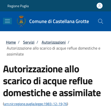
Salta al contenuto principale
Skip to footer content
Regione Puglia
Comune di Castellana Grotte
Briciole di pane
Home
/
Servizi
/
Autorizzazioni
/
Autorizzazione allo scarico di acque reflue domestiche e
assimilate
Autorizzazione allo
scarico di acque reflue
domestiche e assimilate
(
urn:nir:regione.puglia:legge:1983-12-19;76
)