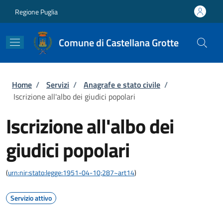
Salta al contenuto principale
Skip to footer content
Regione Puglia
Comune di Castellana Grotte
Briciole di pane
Home
/
Servizi
/
Anagrafe e stato civile
/
Iscrizione all'albo dei giudici popolari
Iscrizione all'albo dei
giudici popolari
(
urn:nir:stato:legge:1951-04-10;287~art14
)
Servizio attivo