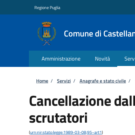
Salta al contenuto principale
Skip to footer content
Regione Puglia
Comune di Castella
Amministrazione
Novità
Serv
Briciole di pane
Home
/
Servizi
/
Anagrafe e stato civile
/
Cancellazione dall
scrutatori
(
urn:nir:stato:legge:1989-03-08;95~art1
)