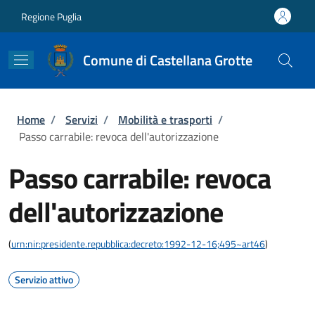
Salta al contenuto principale
Skip to footer content
Regione Puglia
Comune di Castellana Grotte
Briciole di pane
Home
/
Servizi
/
Mobilità e trasporti
/
Passo carrabile: revoca dell'autorizzazione
Passo carrabile: revoca
dell'autorizzazione
(
urn:nir:presidente.repubblica:decreto:1992-12-16;495~art46
)
Servizio attivo