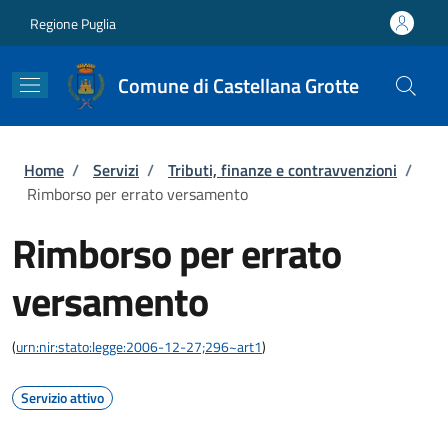
Salta al contenuto principale
Skip to footer content
Regione Puglia
Comune di Castellana Grotte
Briciole di pane
Home
/
Servizi
/
Tributi, finanze e contravvenzioni
/
Rimborso per errato versamento
Rimborso per errato
versamento
(
urn:nir:stato:legge:2006-12-27;296~art1
)
Servizio attivo