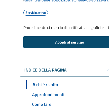
(
urn:nir:presidente.repubblica:decreto:1989-05-30;223~ar
Servizio attivo
Procedimento di rilascio di certificati anagrafici e att
Accedi al servizio
INDICE DELLA PAGINA
A chi è rivolto
Approfondimenti
Come fare