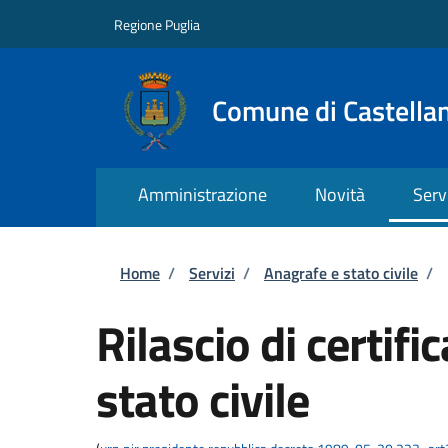
Salta al contenuto principale
Skip to footer content
Regione Puglia
Comune di Castella
Amministrazione
Novità
Serv
Briciole di pane
Home
/
Servizi
/
Anagrafe e stato civile
/
Rilascio di certific
stato civile